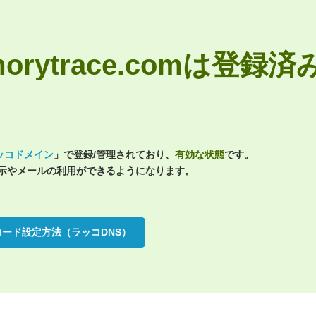
memorytrace.comは登録済
ッコドメイン
」で登録/管理されており、
有効な状態
です。
表示やメールの利用ができるようになります。
コード設定方法（ラッコDNS）